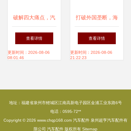
破解四大痛点，汽
打破外国垄断，海
车零部件企业如何
之博电子深耕汽车
查看详情
查看详情
实现弯道超车
制动系统核心零部
更新时间：2026-08-06
更新时间：2026-08-06
08:01:46
21:22:23
件
地址：福建省泉州市鲤城区江南高新电子园区金浦工业东路6号
电话：0595-72**
Copyright © 2026
www.chqp168.com
汽车配件
泉州超亨汽车配件有
限公司
汽车配件
版权所有
Sitemap